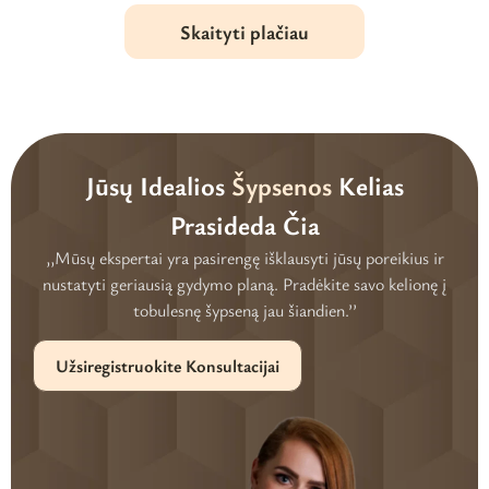
Skaityti plačiau
Jūsų Idealios
Šypsenos
Kelias
Prasideda Čia
,,Mūsų ekspertai yra pasirengę išklausyti jūsų poreikius ir
nustatyti geriausią gydymo planą. Pradėkite savo kelionę į
tobulesnę šypseną jau šiandien.’’
Užsiregistruokite Konsultacijai