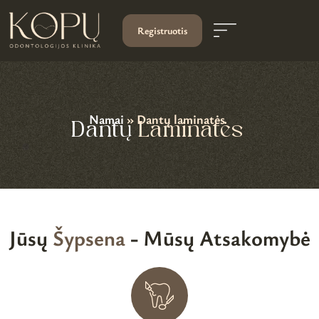
Registruotis
Namai
»
Dantų laminatės
Dantų
Laminatės
Jūsų
Šypsena
- Mūsų Atsakomybė