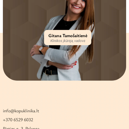
Gitana Tamošaitienė
Klinikos įkūrėja, vadovė
info@kopuklinika.lt
+370 6529 6032
Pirties g. 3, Palanga