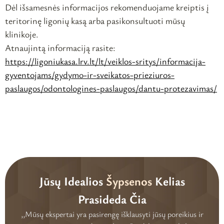
Dėl išsamesnės informacijos rekomenduojame kreiptis į
teritorinę ligonių kasą arba pasikonsultuoti mūsų
klinikoje.
Atnaujintą informaciją rasite:
https://ligoniukasa.lrv.lt/lt/
veiklos-sritys/informacija-
gyventojams/gydymo-ir-
sveikatos-prieziuros-
paslaugos/odontologines-
paslaugos/dantu-protezavimas/
Jūsų Idealios
Šypsenos
Kelias
Prasideda Čia
,,Mūsų ekspertai yra pasirengę išklausyti jūsų poreikius ir