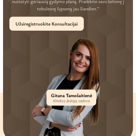
nustatyti geriausią gydymo planą. Pradėkite savo kelionę į
tobulesnę šypseną jau šiandien.’’
Užsiregistruokite Konsultacijai
Gitana Tamošaitienė
Klinikos įkūrėja, vadovė