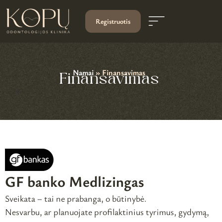
Registruotis
Namai
»
Finansavimas
Finansavimas
GF banko Medlizingas
Sveikata – tai ne prabanga, o būtinybė.
Nesvarbu, ar planuojate profilaktinius tyrimus, gydymą,