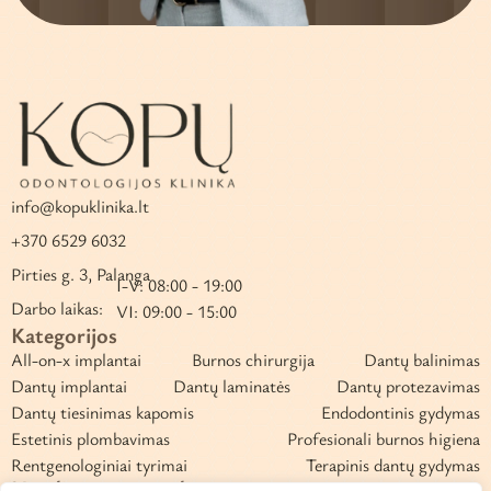
info@kopuklinika.lt
+370 6529 6032
Pirties g. 3, Palanga
I-V: 08:00 - 19:00
Darbo laikas:
VI: 09:00 - 15:00
Kategorijos
All-on-x implantai
Burnos chirurgija
Dantų balinimas
Dantų implantai
Dantų laminatės
Dantų protezavimas
Dantų tiesinimas kapomis
Endodontinis gydymas
Estetinis plombavimas
Profesionali burnos higiena
Rentgenologiniai tyrimai
Terapinis dantų gydymas
Naudingos nuorodos