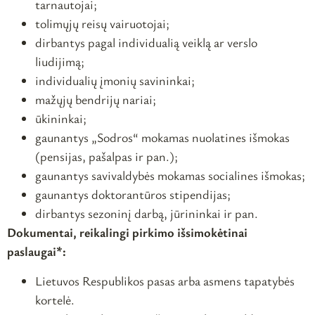
tarnautojai;
tolimųjų reisų vairuotojai;
dirbantys pagal individualią veiklą ar verslo
liudijimą;
individualių įmonių savininkai;
mažųjų bendrijų nariai;
ūkininkai;
gaunantys „Sodros“ mokamas nuolatines išmokas
(pensijas, pašalpas ir pan.);
gaunantys savivaldybės mokamas socialines išmokas;
gaunantys doktorantūros stipendijas;
dirbantys sezoninį darbą, jūrininkai ir pan.
Dokumentai, reikalingi pirkimo išsimokėtinai
paslaugai*:
Lietuvos Respublikos pasas arba asmens tapatybės
kortelė.