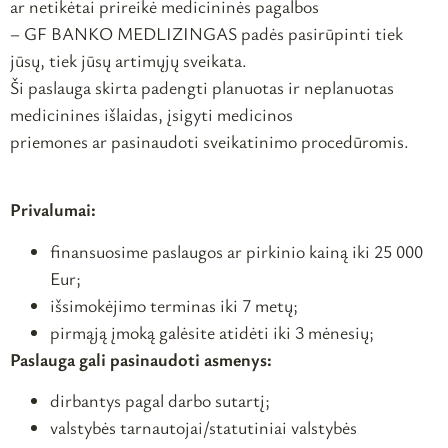
ar netikėtai prireikė medicininės pagalbos
– GF BANKO MEDLIZINGAS padės pasirūpinti tiek
jūsų, tiek jūsų artimųjų sveikata.
Ši paslauga skirta padengti planuotas ir neplanuotas
medicinines išlaidas, įsigyti medicinos
priemones ar pasinaudoti sveikatinimo procedūromis.
Privalumai:
finansuosime paslaugos ar pirkinio kainą iki 25 000
Eur;
išsimokėjimo terminas iki 7 metų;
pirmąją įmoką galėsite atidėti iki 3 mėnesių;
Paslauga gali pasinaudoti asmenys:
dirbantys pagal darbo sutartį;
valstybės tarnautojai/statutiniai valstybės